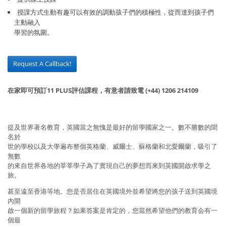
授課方式生動有趣可以有效的調動孩子們的積極性，從而達到孩子們
主動融入
學習的氛圍。
Request A Callback!
在家即可預訂11 PLUS評估課程，有意者請致電 (+44) 1206 214109
提及世界著名教育，英國當之無愧是最好的留學國家之一。數不勝數的聞
名於
世的學校以及大學遍布整個英格蘭、威爾士、蘇格蘭和北愛爾蘭，吸引了
無數
的來自世界各地的莘莘學子為了實現自己的夢想而來到英國開啟求學之
旅。
甚至遠至香港等地。您是否居住在英國境外並希望將您的孩子送到英國境
內開
啟一個新的留學旅程？如果答案是肯定的，您當然希望他們的教育会有一
個最